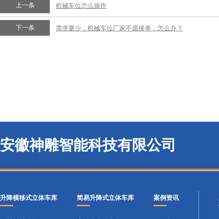
上一条
机械车位怎么操作
下一条
需求量少，机械车位厂家不愿接单，怎么办？
安徽神雕智能科技有限公司
升降横移式立体车库
简易升降式立体车库
案例资讯