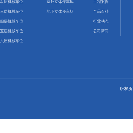
双层机械车位
室外立体停车库
工程案例
三层机械车位
地下立体停车场
产品百科
四层机械车位
行业动态
五层机械车位
公司新闻
六层机械车位
版权所