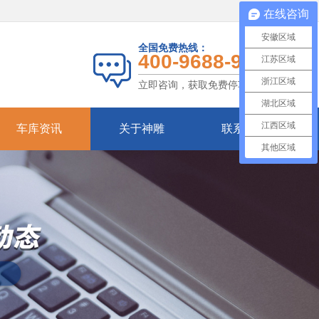
在线咨询
安徽区域
全国免费热线：
400-9688-987
江苏区域
浙江区域
立即咨询，获取免费停车方案
湖北区域
江西区域
车库资讯
关于神雕
联系我们
其他区域