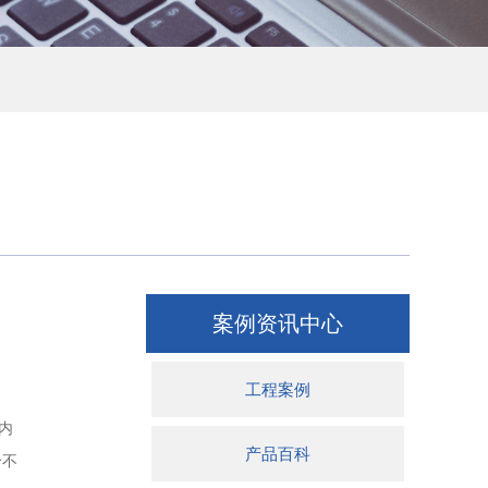
案例资讯中心
工程案例
内
产品百科
给不