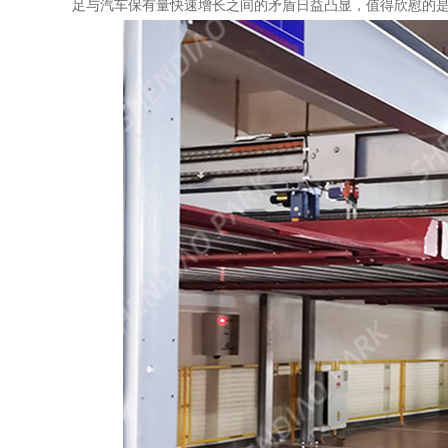
足与汽车保有量快速增长之间的矛盾日益凸显，值得欣慰的