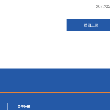
2022/05
返回上级
关于神雕